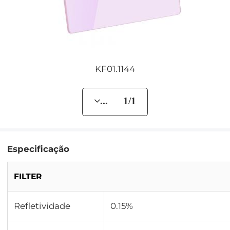
KF01.1144
... 1/1
Especificação
FILTER
Refletividade
0.15%