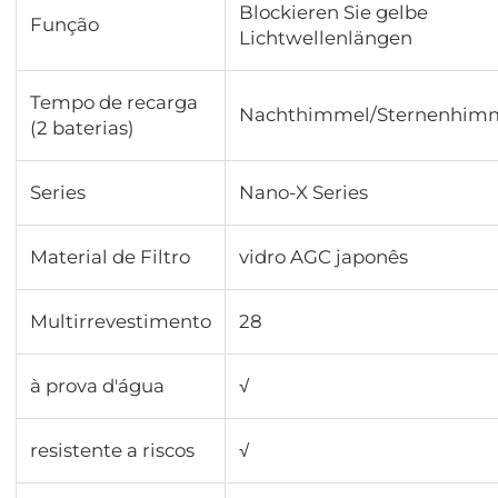
Blockieren Sie gelbe
Função
Lichtwellenlängen
Tempo de recarga
Nachthimmel/Sternenhim
(2 baterias)
Series
Nano-X Series
Material de Filtro
vidro AGC japonês
Multirrevestimento
28
à prova d'água
√
resistente a riscos
√