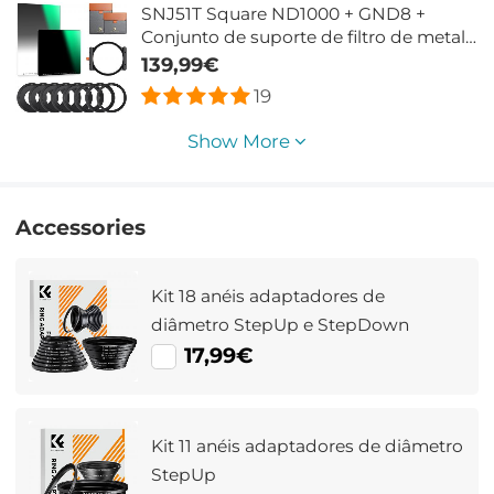
SNJ51T Square ND1000 + GND8 +
Conjunto de suporte de filtro de metal
quadrado
139,99€
19
Show More
Accessories
Kit 18 anéis adaptadores de
diâmetro StepUp e StepDown
17,99€
Kit 11 anéis adaptadores de diâmetro
StepUp