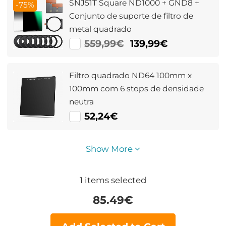
SNJ51T Square ND1000 + GND8 +
-75%
Conjunto de suporte de filtro de
metal quadrado
559,99€
139,99€
Filtro quadrado ND64 100mm x
100mm com 6 stops de densidade
neutra
52,24€
Show More
1
items selected
85.49
€