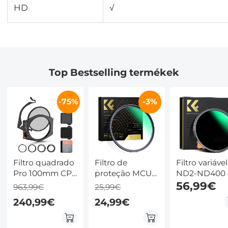
HD
√
Top Bestselling termékek
-75%
-3%
Filtro quadrado
Filtro de
Filtro variável
Pro 100mm CPL
proteção MCUV
ND2-ND400 
+ ND8 + ND64 +
de 67mm Série
67 mm (9
56,99€
963,99€
25,99€
ND1000 Filtro e
Nano-Xcel - 28
pontos) - Sér
240,99€
24,99€
67mm 72mm
revestimentos
Nano-Xcel à
77mm 82mm
multicamadas
prova d'água
Anéis
HD /
resistente a