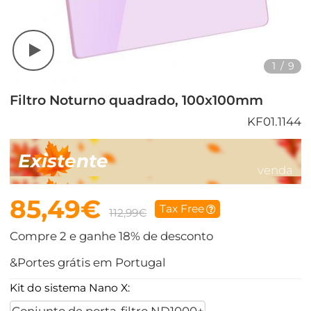
1
/
9
Filtro Noturno quadrado, 100x100mm
KF01.1144
Existente
venda
85,49€
Tax Free
112,99€
Compre 2 e ganhe 18% de desconto
&Portes grátis em Portugal
Kit do sistema Nano X: