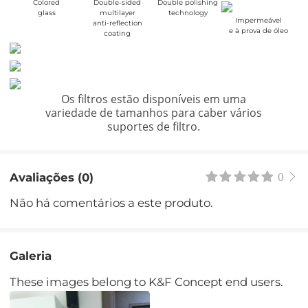
Colored
Double-sided
Double polishing
glass
multilayer
technology
Impermeável
anti-reflection
e à prova de óleo
coating
Os filtros estão disponíveis em uma
variedade de tamanhos para caber vários
suportes de filtro.
Avaliações (0)
0
Não há comentários a este produto.
Galeria
These images belong to K&F Concept end users.