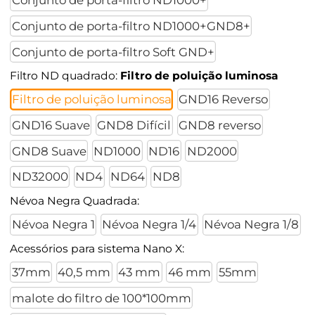
Conjunto de porta-filtro ND1000+
Conjunto de porta-filtro ND1000+GND8+
Conjunto de porta-filtro Soft GND+
Filtro ND quadrado:
Filtro de poluição luminosa
Filtro de poluição luminosa
GND16 Reverso
GND16 Suave
GND8 Difícil
GND8 reverso
GND8 Suave
ND1000
ND16
ND2000
ND32000
ND4
ND64
ND8
Névoa Negra Quadrada:
Névoa Negra 1
Névoa Negra 1/4
Névoa Negra 1/8
Acessórios para sistema Nano X:
37mm
40,5 mm
43 mm
46 mm
55mm
malote do filtro de 100*100mm