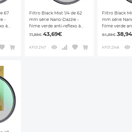
de 67
Filtro Black Mist 1/4 de 62
Filtro Black Mi
e -
mm série Nano-Dazzle -
mm série Nano
xo à
filme verde anti-reflexo à
filme verde ant
prova d'água de alta
prova d'água d
43,69€
38,9
71,99€
64,99€
definição
definição
KF01.2147
KF01.2146