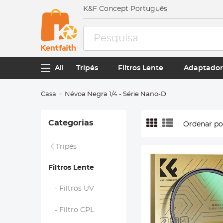
K&F Concept Português
All
Tripés
Filtros Lente
Adaptador
Casa
Névoa Negra 1/4 - Série Nano-D
Categorias
Ordenar po
Tripés
Filtros Lente
- Filtros UV
- Filtro CPL