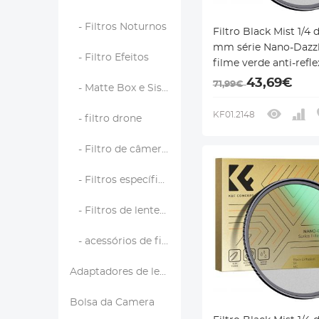
- Filtros Noturnos
Filtro Black Mist 1/4 
mm série Nano-Dazzl
- Filtro Efeitos
filme verde anti-refle
prova d'água de alta
43,69€
71,99€
- Matte Box e Sistemas de Filtro
definição
KF01.2148
- filtro drone
- Filtro de câmera de ação
- Filtros específicos da marca
- Filtros de lentes de telefone
- acessórios de filtro
Adaptadores de lentes
Bolsa da Camera