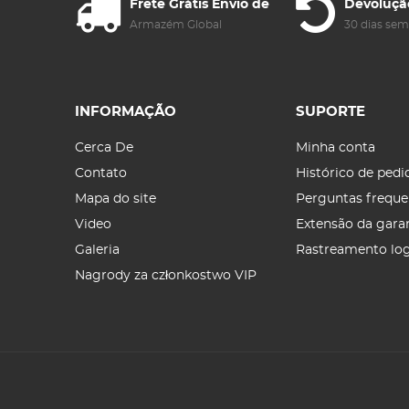
Frete Grátis Envio de
Devoluçã
Armazém Global
30 dias se
INFORMAÇÃO
SUPORTE
Cerca De
Minha conta
Contato
Histórico de pedi
Mapa do site
Perguntas freque
Video
Extensão da gara
Galeria
Rastreamento log
Nagrody za członkostwo VIP