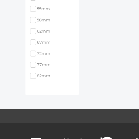
55mm
58mm
62mm
67mm
72mm
77mm
82mm