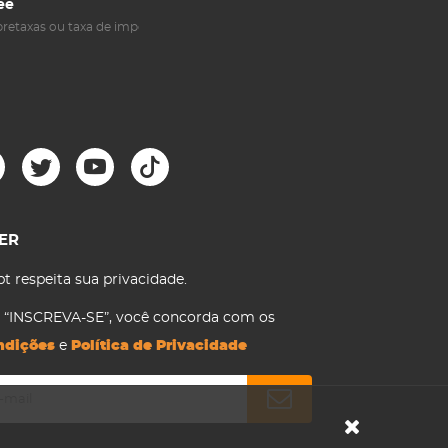
ee
retaxas ou taxa de imposto
ER
t respeita sua privacidade.
m “INSCREVA-SE”, você concorda com os
ndições
e
Política de Privacidade