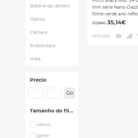
Filtro Black Mist 1/4 
Bateria da câmera
mm série Nano-Dazzl
filme verde anti-refle
Óptica
prova d'água de alta
35,14€
57,99€
definição
Câmera
KF01.2143
Endoscópio
mais
Precio
Go
Tamanho do filtro
49mm
52mm