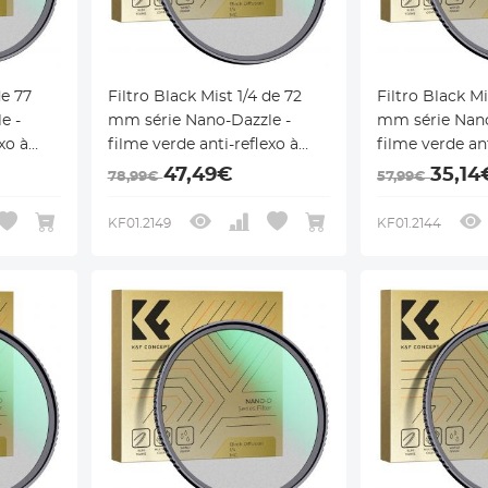
de 77
Filtro Black Mist 1/4 de 72
Filtro Black Mi
e -
mm série Nano-Dazzle -
mm série Nano
xo à
filme verde anti-reflexo à
filme verde ant
prova d'água de alta
prova d'água d
47,49€
35,14
78,99€
57,99€
definição
definição
KF01.2149
KF01.2144