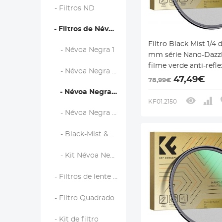
- Filtros ND
- Filtros de Névoa Negra
Filtro Black Mist 1/4 
- Névoa Negra 1
mm série Nano-Dazzl
filme verde anti-refle
- Névoa Negra 1/2
prova d'água de alta
47,49€
78,99€
definição
- Névoa Negra 1/4
KF01.2150
- Névoa Negra 1/8
- Black-Mist & VND
- Kit Névoa Negra
- Filtros de lente magnética
- Filtro Quadrado
- Kit de filtro