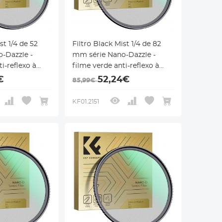
st 1/4 de 52
Filtro Black Mist 1/4 de 82
-Dazzle -
mm série Nano-Dazzle -
i-reflexo à
filme verde anti-reflexo à
e alta
prova d'água de alta
€
52,24€
85,99€
definição
KF01.2151