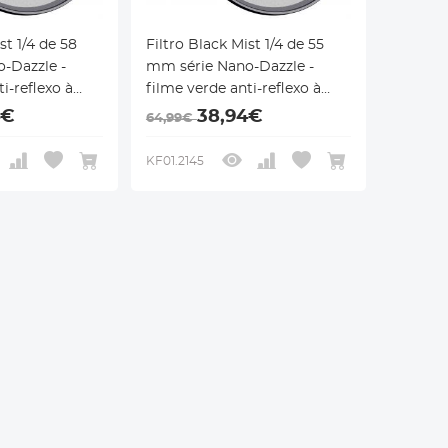
st 1/4 de 58
Filtro Black Mist 1/4 de 55
-Dazzle -
mm série Nano-Dazzle -
i-reflexo à
filme verde anti-reflexo à
e alta
prova d'água de alta
4€
38,94€
64,99€
definição
KF01.2145