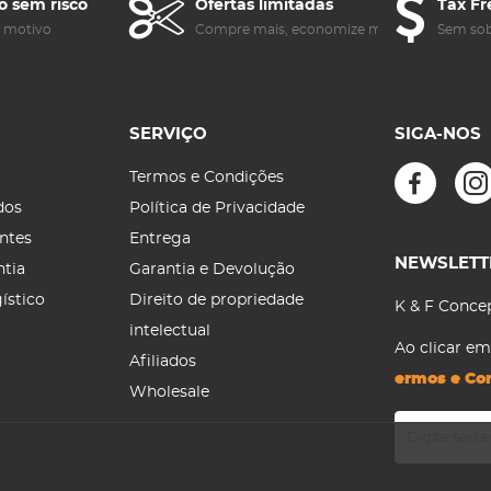
o sem risco
Ofertas limitadas
Tax Fr
m motivo
Compre mais, economize mais
Sem sob
SERVIÇO
SIGA-NOS
Termos e Condições
dos
Política de Privacidade
ntes
Entrega
NEWSLETT
ntia
Garantia e Devolução
ístico
Direito de propriedade
K & F Concep
intelectual
Ao clicar e
Afiliados
ermos e Co
Wholesale