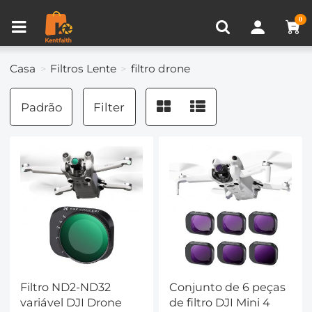
VISUALIZADO RECENTEMENTE
0
Comparar produtos (0)
Casa
Filtros Lente
filtro drone
Padrão
Filter
Filtro ND2-ND32
Conjunto de 6 peças
variável DJI Drone
de filtro DJI Mini 4