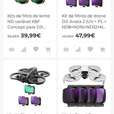
Kits de filtro de lente
Kit de filtros de drone
ND variável K&F
DJI Avata 2 (UV + PL +
Concept para DJI
ND8+ND16+ND32+ND64)
Mini 4 Pro 2 Pack
6 pacotes
39,99€
47,99€
36,28€
45,35€
ND2-32 (1-5 pontos) +
compatíveis com DJI
ND32-512 (5-9 pontos)
Avata 2, acessórios de
com 28 camadas de
drone com 28
nano-revestimento
revestimentos
multicamadas