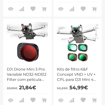
lado, à prova d'água e
resistente a
arranhões
DJI Drone Mini 3 Pro
Kits de filtro K&F
Variable ND32-ND512
Concept VND + UV +
Filter com película
CPL para DJI Mini 4
verde antirreflexo de
Pro 4 Pack ND2-32 (1-
21,84€
54,99€
39,99€
50,39€
um lado, à prova
5 pontos) + ND32-512
d'água e resistente a
(5-9 pontos) + CPL +
arranhões
filtro de lente UV com