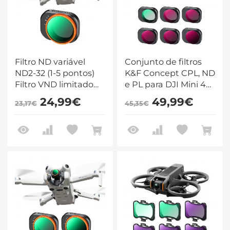
Filtro ND variável
Conjunto de filtros
ND2-32 (1-5 pontos)
K&F Concept CPL, ND
Filtro VND limitado
e PL para DJI Mini 4
compatível com DJI
Pro 6 Pack (CPL, ND4
24,99€
49,99€
23,17€
45,35€
Mini 4 Pro
e PL, ND8 e PL, ND16
e PL, ND32 e PL,
ND64 e PL)