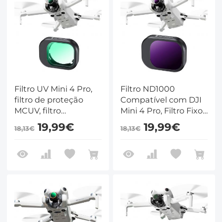
Filtro UV Mini 4 Pro,
Filtro ND1000
filtro de proteção
Compatível com DJI
MCUV, filtro
Mini 4 Pro, Filtro Fixo
multirrevestido de
de 10 Paradas de
19,99€
19,99€
18,13€
18,13€
vidro óptico HD
Redução de Luz
compatível com DJI
Multi-Revestido HD
Mini 4 Pro
Vidro Óptico Gimbal
Filtro Seguro