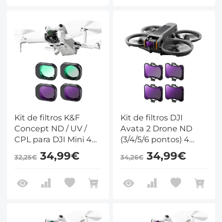
28 camadas de nano-
revestimento
Kit de filtros K&F
Kit de filtros DJI
Concept ND / UV /
Avata 2 Drone ND
CPL para DJI Mini 4
(3/4/5/6 pontos) 4
Pro 4 Pack (CPL, UV,
pacotes compatíveis
34,99€
34,99€
32,25€
34,26€
ND8 e ND16)
com DJI Avata 2,
filtros de drone de
densidade neutra
multirrevestidos