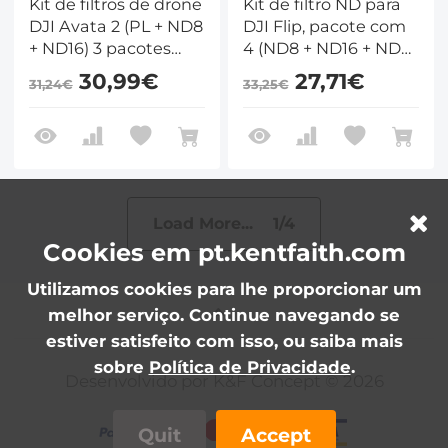
Kit de filtros de drone
Kit de filtro ND para
DJI Avata 2 (PL + ND8
DJI Flip, pacote com
+ ND16) 3 pacotes
4 (ND8 + ND16 + ND32
compatíveis com DJI
+ ND64), conjunto de
30,99€
27,71€
31,24€
33,25€
Avata 2, filtros de
filtros de lente de
lente de drone de
drone com redução
densidade
de luz de densidade
polarizadora neutra
neutra, acessórios
multirrevestida
para drones com
vidro óptico HD
multirrevestido
Load More... 1/4
Cookies em pt.kentfaith.com
Utilizamos cookies para lhe proporcionar um
melhor serviço. Continue navegando se
estiver satisfeito com isso, ou saiba mais
sobre
Política de Privacidade
.
Desenvolvido por K&F Concept © 2026
Quit
Accept