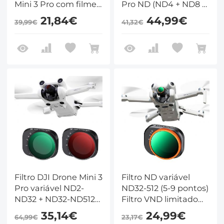
Mini 3 Pro com filme
Pro ND (ND4 + ND8 +
verde antirreflexo de
ND16 + ND32 + ND64
21,84€
44,99€
39,99€
41,32€
um lado, à prova
+ ND1000) com filme
d'água e resistente a
verde anti-reflexo de
arranhões
face única
Filtro DJI Drone Mini 3
Filtro ND variável
Pro variável ND2-
ND32-512 (5-9 pontos)
ND32 + ND32-ND512
Filtro VND limitado
com filme verde
compatível com DJI
35,14€
24,99€
64,99€
23,17€
antirreflexo de um
Mini 4 Pro