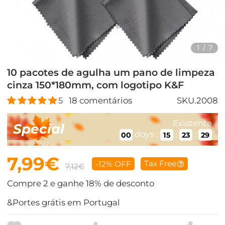
1
/
7
10 pacotes de agulha um pano de limpeza
cinza 150*180mm, com logotipo K&F
5
18
comentários
SKU.2008
Existente
Special
days
:
:
:
00
15
23
28
7,99€
Tax Free
-12% OFF
7,12€
Compre 2 e ganhe 18% de desconto
&Portes grátis em Portugal