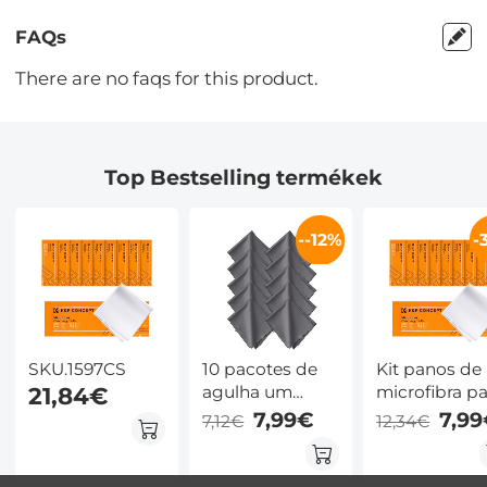
FAQs
There are no faqs for this product.
Top Bestselling termékek
--12%
-
SKU.1597CS
10 pacotes de
Kit panos de
21,84€
agulha um
microfibra pa
pano de
limpeza de
7,99€
7,9
7,12€
12,34€
limpeza cinza
lentes 14x14
150*180mm,
10 unidades
com logotipo