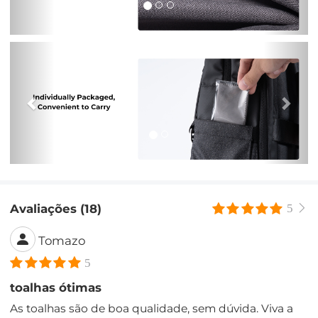
Anterior
Pró
Avaliações (18)
5
Tomazo
5
toalhas ótimas
As toalhas são de boa qualidade, sem dúvida. Viva a