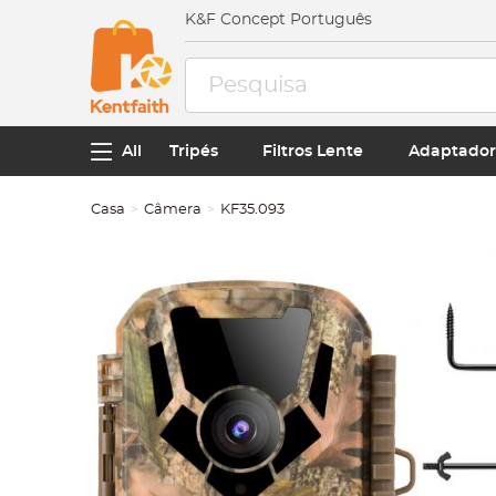
K&F Concept Português
All
Tripés
Filtros Lente
Adaptador
Casa
Câmera
KF35.093