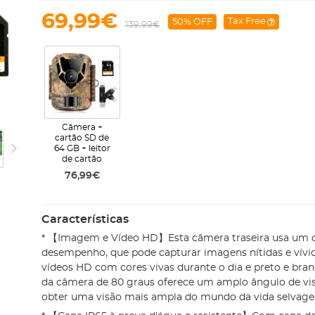
69,99€
Tax Free
50% OFF
139,99€
Câmera +
cartão SD de
64 GB + leitor
de cartão
76,99€
Características
* 【Imagem e Vídeo HD】Esta câmera traseira usa um c
desempenho, que pode capturar imagens nítidas e vívi
vídeos HD com cores vivas durante o dia e preto e branc
da câmera de 80 graus oferece um amplo ângulo de vis
obter uma visão mais ampla do mundo da vida selvag