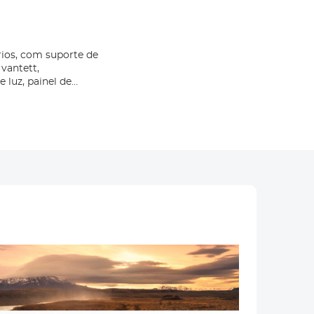
ios, com suporte de
 vantett,
 luz, painel de
 americana (ulike