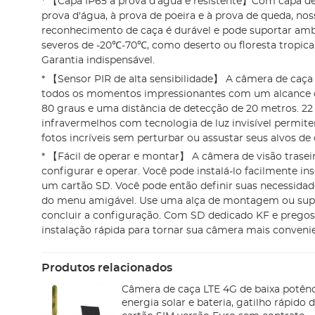
* 【Capa IP65 à prova d'água e resistente】Com capa de 
prova d'água, à prova de poeira e à prova de queda, no
reconhecimento de caça é durável e pode suportar amb
severos de -20℃-70℃, como deserto ou floresta tropical
Garantia indispensável.
* 【Sensor PIR de alta sensibilidade】 A câmera de caça
todos os momentos impressionantes com um alcance d
80 graus e uma distância de detecção de 20 metros. 2
infravermelhos com tecnologia de luz invisível permit
fotos incríveis sem perturbar ou assustar seus alvos de 
* 【Fácil de operar e montar】 A câmera de visão traseira
configurar e operar. Você pode instalá-lo facilmente ins
um cartão SD. Você pode então definir suas necessidad
do menu amigável. Use uma alça de montagem ou supor
concluir a configuração. Com SD dedicado KF e pregos
instalação rápida para tornar sua câmera mais conveni
Produtos relacionados
Câmera de caça LTE 4G de baixa potênc
energia solar e bateria, gatilho rápido 