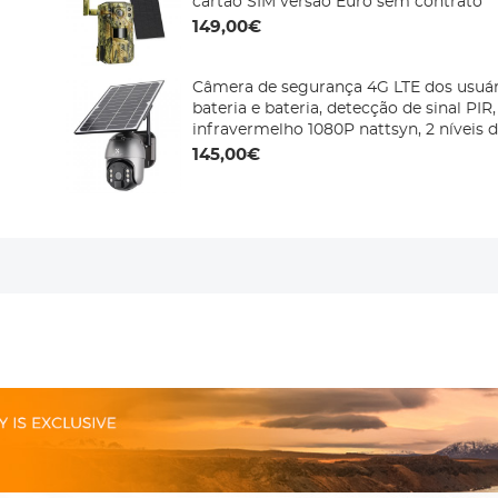
cartão SIM versão Euro sem contrato
149,00€
Câmera de segurança 4G LTE dos usuár
bateria e bateria, detecção de sinal PIR,
infravermelho 1080P nattsyn, 2 níveis de
solcelle integrado e cartão SIM, versão
145,00€
versão em região diferente)