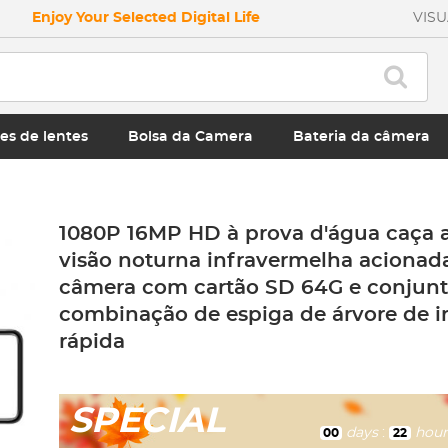
Enjoy Your Selected Digital Life
VIS
es de lentes
Bolsa da Camera
Bateria da câmera
1080P 16MP HD à prova d'água caça ao
visão noturna infravermelha acionad
câmera com cartão SD 64G e conjunt
combinação de espiga de árvore de i
rápida
SPECIAL
days
:
hour
00
22