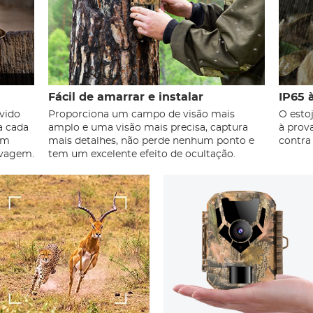
Fácil de amarrar e instalar
IP65 
vido
Proporciona um campo de visão mais
O esto
a cada
amplo e uma visão mais precisa, captura
à prov
um
mais detalhes, não perde nenhum ponto e
contra 
lvagem.
tem um excelente efeito de ocultação.