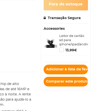
Fora de estoque
Transação Segura
Accessories
Leitor de cartão
sd para
iphone/ipad/android/mac/comp
4 em 1 leitor de
13,99€
cartão micro sd
leitor de câmera
de rastreamento,
leitor de cartão de
Adicionar à lista de favoritos
memória portátil
adaptador de
cartão sd
Comparar este produto
compatível com
hip de alto
cartão sd e micro
das de até 16MP e
sd/cartão tf
o à noite. A lente
(preto)
ão para ajudá-lo a
em.