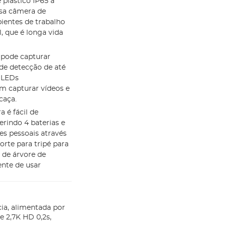
plástico IP65 à
ssa câmera de
ientes de trabalho
, que é longa vida
 pode capturar
e detecção de até
2 LEDs
em capturar vídeos e
caça.
 é fácil de
erindo 4 baterias e
es pessoais através
te para tripé para
 de árvore de
ente de usar
ia, alimentada por
de 2,7K HD 0,2s,