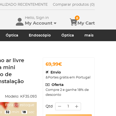
UALIZADO RECENTEMENTE
Comparar produtos (0)
Hello, Sign in
0
My Account
My Cart
Óptica
Endoscópio
Óptica
mais
 ar livre
69,99€
a mini
Envio
o de
&Portes grátis em Portugal
nstalação
Oferta
Compre 2 e ganhe 18% de
desconto
Modelo:
KF35.093
Fora de estoque
Qtd
s
:
min
:
sec
32
16