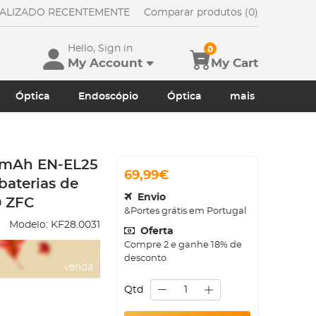
UALIZADO RECENTEMENTE
Comparar produtos (0)
Hello, Sign in
0
My Account
My Cart
Óptica
Endoscópio
Óptica
mais
00mAh EN-EL25
69,99€
baterias de
Envio
0 ZFC
&Portes grátis em Portugal
Modelo:
KF28.0031
Oferta
Compre 2 e ganhe 18% de
desconto
venda
Qtd