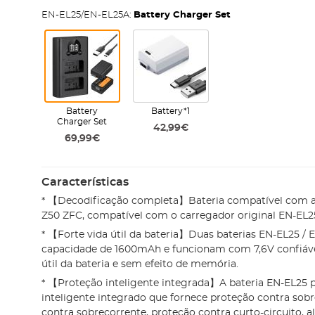
EN-EL25/EN-EL25A:
Battery Charger Set
Battery
Battery*1
Charger Set
42,99€
69,99€
Características
* 【Decodificação completa】Bateria compatível com 
Z50 ZFC, compatível com o carregador original EN-EL2
* 【Forte vida útil da bateria】Duas baterias EN-EL25 /
capacidade de 1600mAh e funcionam com 7,6V confiáveis
útil da bateria e sem efeito de memória.
* 【Proteção inteligente integrada】A bateria EN-EL25 
inteligente integrado que fornece proteção contra sob
contra sobrecorrente, proteção contra curto-circuito, a