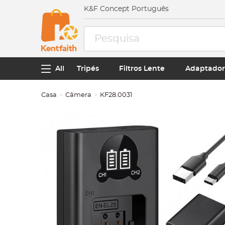
K&F Concept Português
All
Tripés
Filtros Lente
Adaptador
Casa
Câmera
KF28.0031