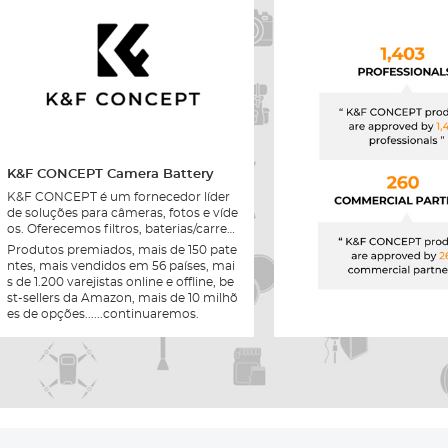
K&F CONCEPT Camera Battery
K&F CONCEPT é um fornecedor líder
de soluções para câmeras, fotos e víde
os. Oferecemos filtros, baterias/carreg
adores, tripés, mochilas, adaptadores
Produtos premiados, mais de 150 pate
e muito mais, todos feitos de acordo c
ntes, mais vendidos em 56 países, mai
om altos padrões.
s de 1.200 varejistas online e offline, be
st-sellers da Amazon, mais de 10 milhõ
es de opções......continuaremos.