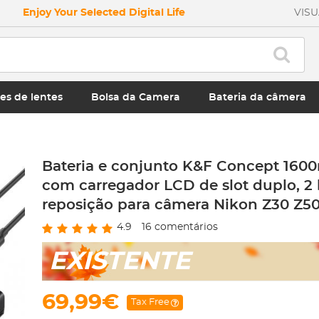
Enjoy Your Selected Digital Life
VIS
es de lentes
Bolsa da Camera
Bateria da câmera
Bateria e conjunto K&F Concept 16
com carregador LCD de slot duplo, 2 
reposição para câmera Nikon Z30 Z5
4.9
16
comentários
EXISTENTE
69,99€
Tax Free