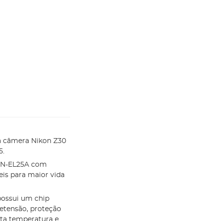
a câmera Nikon Z30
5.
 EN-EL25A com
 ​​para maior vida
possui um chip
retensão, proteção
lta temperatura e