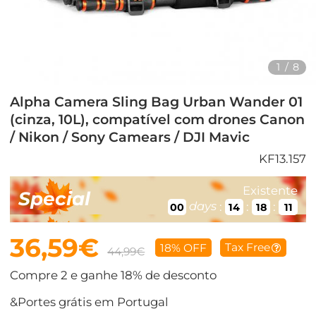
1
/
8
Alpha Camera Sling Bag Urban Wander 01
(cinza, 10L), compatível com drones Canon
/ Nikon / Sony Camears / DJI Mavic
KF13.157
Existente
Special
days
:
:
:
00
14
18
11
36,59€
Tax Free
18% OFF
44,99€
Compre 2 e ganhe 18% de desconto
&Portes grátis em Portugal