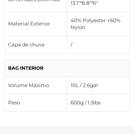
13.1"*8.8"*6"
40% Polyester +60%
Material Exterior
Nylon
Capa de chuva
/
BAG INTERIOR
Volume Máximo
10L / 2.6gal
Peso
600g / 1.3lbs