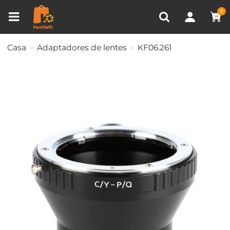
VISUALIZADO RECENTEMENTE
0
Comparar produtos (0)
Casa
Adaptadores de lentes
KF06.261