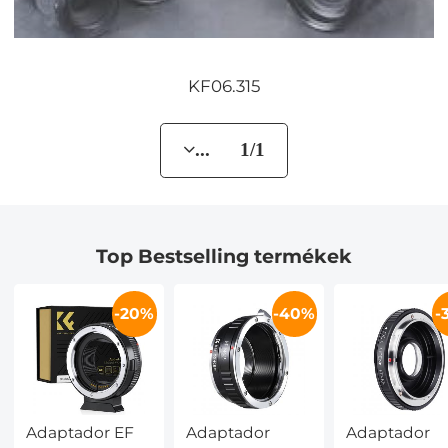
KF06.315
... 1/1
Top Bestselling termékek
-20%
-40%
-
Adaptador EF
Adaptador
Adaptador