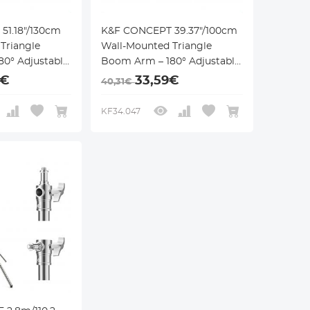
51.18"/130cm
K&F CONCEPT 39.37"/100cm
Triangle
Wall-Mounted Triangle
0° Adjustable
Boom Arm – 180° Adjustable
s, Video
for Ring Lights, Video
3€
33,59€
40,31€
eras, and
Lighting, Cameras, and
Softboxes
KF34.047