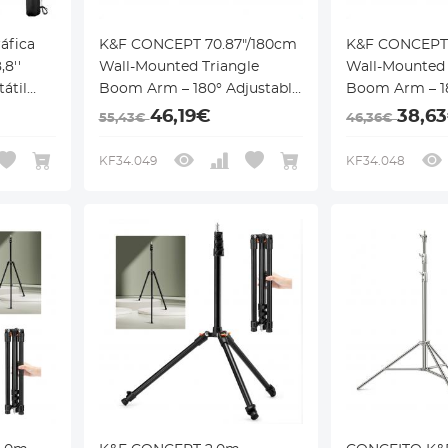
áfica
K&F CONCEPT 70.87"/180cm
K&F CONCEPT 
8''
Wall-Mounted Triangle
Wall-Mounted 
átil
Boom Arm – 180° Adjustable
Boom Arm – 18
for Ring Lights, Video
for Ring Light
46,19€
38,6
55,43€
46,36€
4
Lighting, Cameras, and
Lighting, Cam
Softboxes
Softboxes
KF34.049
KF34.048