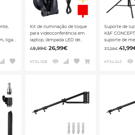
ente,
Kit de iluminação de toque
Suporte de luz
para videoconferência em
K&F CONCEPT 
m, liga
laptop, lâmpada LED de
suporte de met
sio
vídeo para computador K&F
com bolsa de
26,99€
41,99
49,99€
37,29€
Concept Concept 6500K
armazenament
com ventosa, 4 filtros de
de 1/4", adequ
KF34.028
KF34.043
cores para trabalho remoto,
fotográficas, r
reunião com zoom,
boxes, etc.
autotransmissão, vlogging e
maquiagem