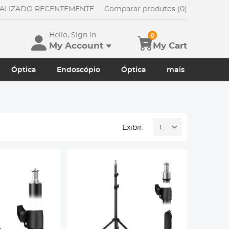
UALIZADO RECENTEMENTE
Comparar produtos (0)
Hello, Sign in
0
My Account
My Cart
Óptica
Endoscópio
Óptica
mais
Exibir:
16