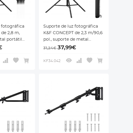
 fotográfica
Suporte de luz fotográfica
de 2,8 m,
K&F CONCEPT de 2,3 m/90,6
al portátil
pol., suporte de metal
portátil com bolsa de
€
37,99€
31,24€
o e parafuso
armazenamento e parafuso
ado para luzes
de 1/4 pol., adequado para
KF34.042
ing lights, soft
luzes fotográficas, ring
lights, soft boxes, etc.