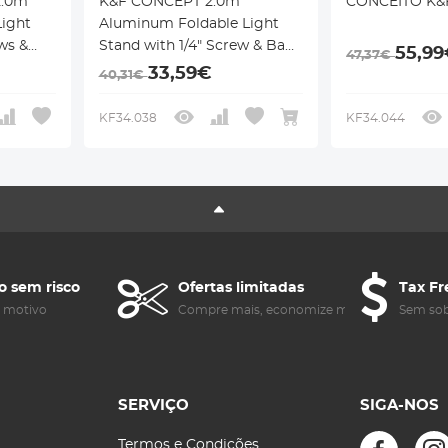
2.0m
K&F CONCEPT 2.0m
CONCEITO K&F
ight
Aluminum Foldable Light
ws &
Stand with 1/4" Screw & Bag
55,9
47,37€
udio
– for Ring Lights, Softboxes,
33,59€
40,31€
etc.
KF34.038
KF34.044
o sem risco
Ofertas limitadas
Tax Fr
m motivo
Compre mais, economize mais
Sem sob
SERVIÇO
SIGA-NOS
Termos e Condições