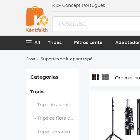
K&F Concept Português
All
Tripés
Filtros Lente
Adaptador
Casa
Suportes de luz para tripé
Categorias
Ordenar po
Tripés
- Tripé de alumínio
- Tripé de fibra de carbono
- Tripés de vídeo