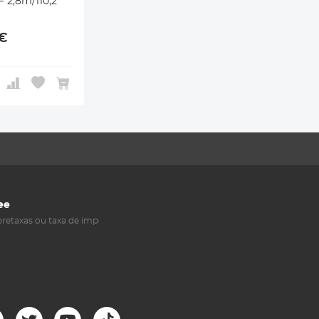
 2,8m/110,2
9€
ee
retaxas ou taxa de imposto