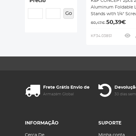
Precio
K&F CONCEPT 2pcs 
Aluminum Foldable L
Go
Stands with 1/4" Scre
Bag – for Video & St
50,39€
60,47€
Lights
KF34.038S1
Frete Grátis Envio de
Devoluçã
Armazém Global
30 dias se
INFORMAÇÃO
SUPORTE
Cerca De
Minha conta