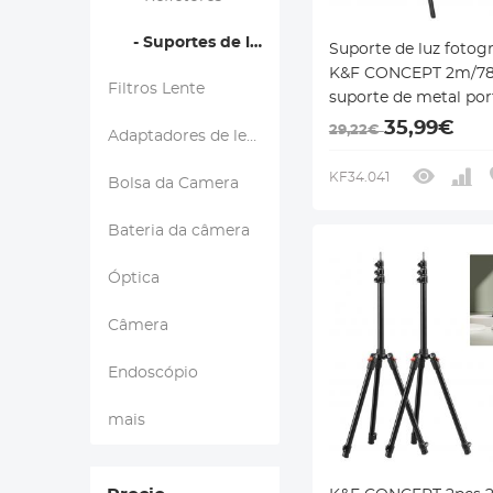
- Suportes de luz para tripé
Suporte de luz fotogr
K&F CONCEPT 2m/78,
Filtros Lente
suporte de metal port
com bolsa de
35,99€
29,22€
Adaptadores de lentes
armazenamento e 1/
KF34.041
Bolsa da Camera
Bateria da câmera
Óptica
Câmera
Endoscópio
mais