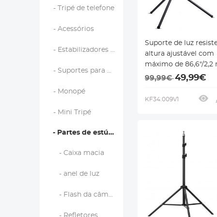
- Tripé de telefone
- Acessórios
Suporte de luz resist
- Estabilizadores Gimbal
altura ajustável com
máximo de 86,6"/2,2 
- Suportes para câmeras de ação
de alumínio e magné
49,99€
99,99€
- Monopé
KF34.009V1
- Mini Tripé
- Partes de estúdio
- Caixa macia
- anel de luz
- Flash da câmera
- Refletores