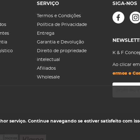
SERVIÇO
SIGA-NOS
Termos e Condições
dos
Política de Privacidade
ntes
Entrega
NEWSLETT
ntia
Garantia e Devolução
ístico
Direito de propriedade
K & F Concep
intelectual
Ao clicar e
Afiliados
ermos e Co
Wholesale
or serviço. Continue navegando se estiver satisfeito com iss