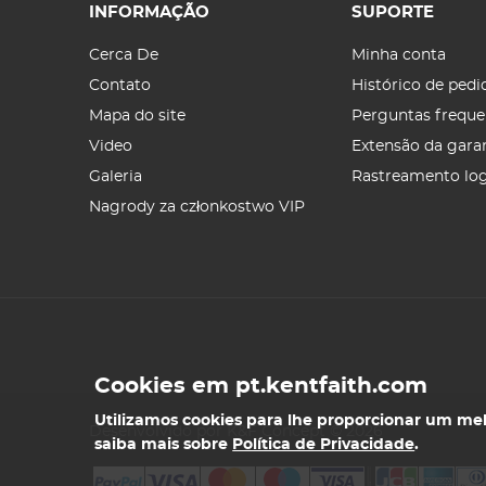
INFORMAÇÃO
SUPORTE
Cerca De
Minha conta
Contato
Histórico de pedi
Mapa do site
Perguntas freque
Video
Extensão da gara
Galeria
Rastreamento log
Nagrody za członkostwo VIP
Cookies em pt.kentfaith.com
Utilizamos cookies para lhe proporcionar um melh
Desenvolvido por K&F Concept © 2026
saiba mais sobre
Política de Privacidade
.