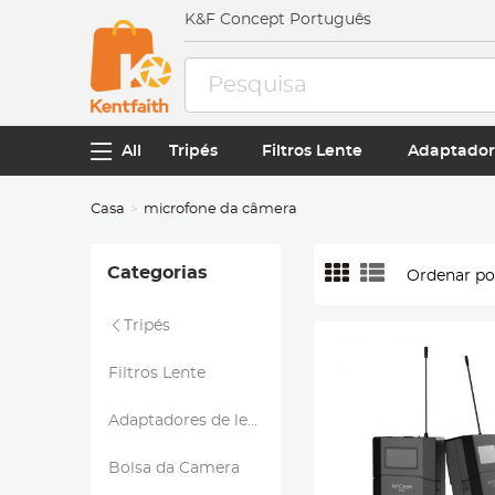
K&F Concept Português
All
Tripés
Filtros Lente
Adaptador
Casa
microfone da câmera
Categorias
Ordenar po
Tripés
Filtros Lente
Adaptadores de lentes
Bolsa da Camera