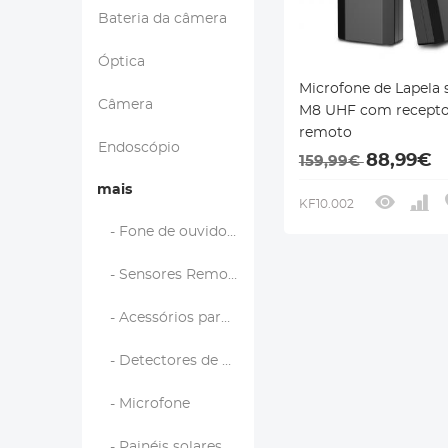
Bateria da câmera
Óptica
Microfone de Lapela 
Câmera
M8 UHF com recepto
remoto
Endoscópio
88,99€
159,99€
mais
KF10.002
- Fone de ouvido Bluetooth para motocicleta
- Sensores Remotos
- Acessórios para drones
- Detectores de metal
- Microfone
- Painéis solares