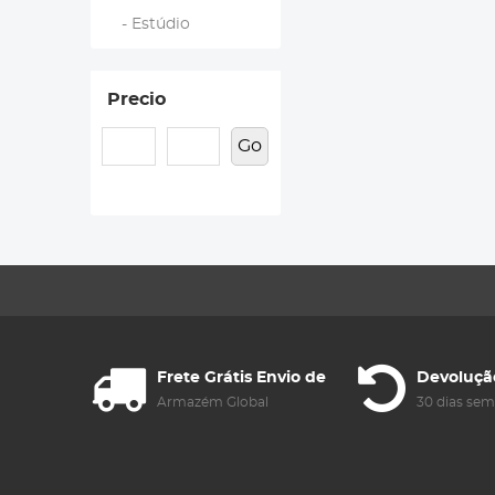
- Estúdio
Precio
Go
Frete Grátis Envio de
Devoluçã
Armazém Global
30 dias se