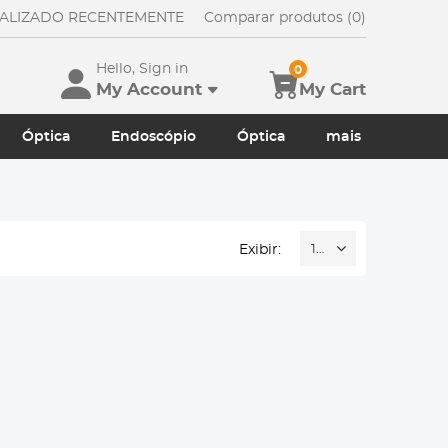
UALIZADO RECENTEMENTE
Comparar produtos (0)
Hello, Sign in
0
My Account
My Cart
Óptica
Endoscópio
Óptica
mais
Exibir:
16