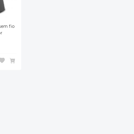
sem fio
r