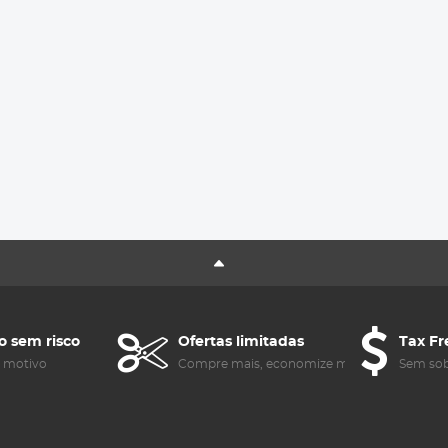
o sem risco
Ofertas limitadas
Tax Fr
m motivo
Compre mais, economize mais
Sem sob