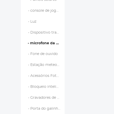
- console de jogo portátil
- Luz
- Dispositivo tradutor de idiomas
- microfone da câmera
- Fone de ouvido
- Estação meteorológica e sensores domésticos
- Acessórios Fotografia/Video
- Bloqueio inteligente
- Gravadores de voz digitais
- Porta do galinheiro