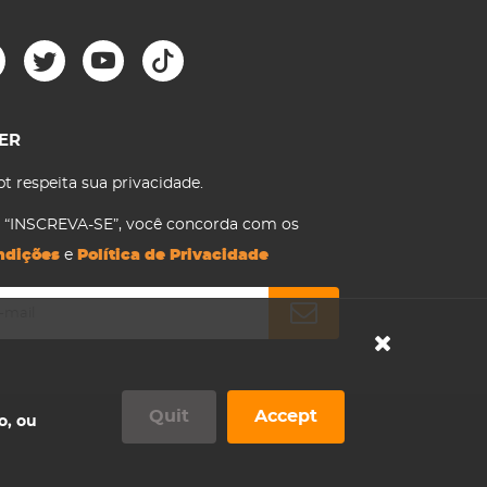
ER
t respeita sua privacidade.
m “INSCREVA-SE”, você concorda com os
ndições
e
Política de Privacidade
Quit
Accept
o, ou