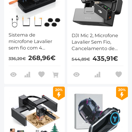
Sistema de
DJI Mic 2, Microfone
microfone Lavalier
Lavalier Sem Fio,
sem fio com 4
Cancelamento de
transmissores e 1
Ruído, Gravação
268,96€
435,91€
336,20€
544,89€
receptor
Interna Flutuante de
48 kHz 32-bit,
Alcance de 250 m,
Bateria 18H com
Estojo de
20%
20%
Carregamento,
Microfone para
Câmera / Telefone,
Vlog, Streaming