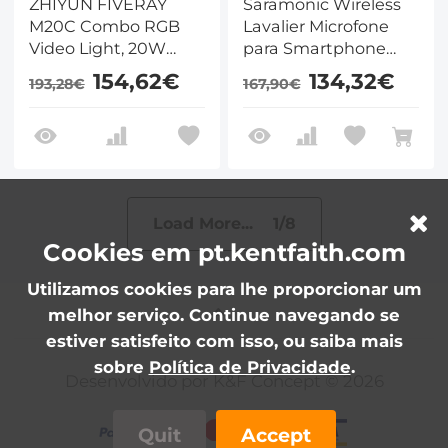
ZHIYUN FIVERAY
Saramonic Wireless
M20C Combo RGB
Lavalier Microfone
Video Light, 20W
para Smartphone
Portable Camera
Camera 492ft Faixa
154,62€
134,32€
193,28€
167,90€
Light, Modo HSI, TLCI
20h Vida Da Bateria
96 +, Temperatura
2500K-10000K com
16 efeitos de luz
Load More... 1/8
Cookies em pt.kentfaith.com
Utilizamos cookies para lhe proporcionar um
melhor serviço. Continue navegando se
estiver satisfeito com isso, ou saiba mais
sobre
Política de Privacidade
.
Desenvolvido por K&F Concept © 2026
Quit
Accept