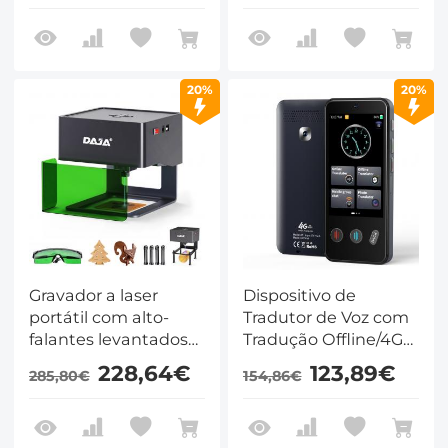
revestimento IP68
posicionamento
placa de detecção de
preciso e placa
10 polegadas, alta
sensível da detecção
precisão
20%
20%
Gravador a laser
Dispositivo de
portátil com alto-
Tradutor de Voz com
falantes levantados
Tradução Offline/4G
óculos de proteção e
Global/WiFi 142
228,64€
123,89€
285,80€
154,86€
tampa 3W Nível de
Idiomas ###
entrada KentFaith