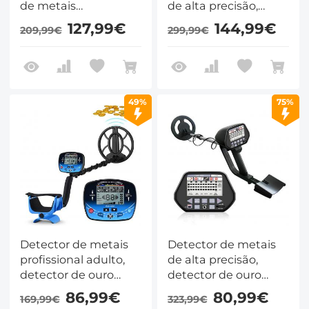
de metais
de alta precisão,
subterrâneo de alto
varredura de 360° ,
127,99€
144,99€
209,99€
299,99€
desempenho, cinco
com display LCD,
modos de detecção,
haste de válvula
com display LCD,
ajustável
impermeável
49%
75%
Detector de metais
Detector de metais
profissional adulto,
de alta precisão,
detector de ouro
detector de ouro
profissional de caça
impermeável da
86,99€
80,99€
169,99€
323,99€
ao tesouro,
praia, com