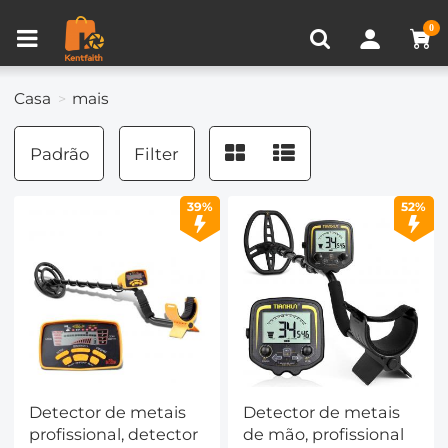
VISUALIZADO RECENTEMENTE
0
Comparar produtos (0)
Casa
mais
Padrão
Filter
39%
52%
Detector de metais
Detector de metais
profissional, detector
de mão, profissional