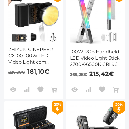
ZHIYUN CINEPEER
100W RGB Handheld
CX100 100W LED
LED Video Light Stick
Video Light com
2700K-6500K CRI 96
Built-in 4500mAh
+ TLCI 98 + com 6
181,10€
226,38€
215,42€
Bateria,Bi-Color COB
269,28€
efeitos de luz
Iluminação de saída
contínua 2700K-
6500K para cinema /
Streaming ao vivo /
20%
20%
Videografia /
Fotografia de estúdio