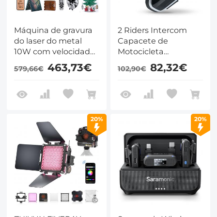
Máquina de gravura
2 Riders Intercom
do laser do metal
Capacete de
10W com velocidade
Motocicleta
600mm/min do
Bluetooth Headset
463,73€
82,32€
579,66€
102,90€
ponto do assistente
com Áudio
de ar 0.01mm
Multitarefa
Compartilhamento
de Música
20%
20%