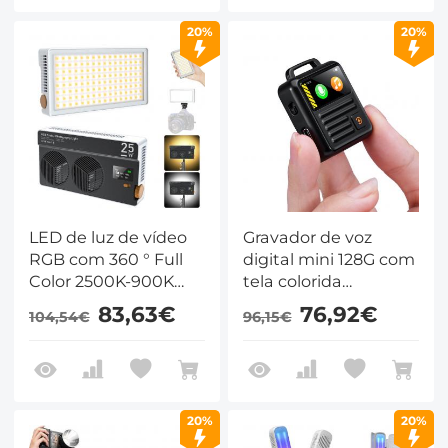
20%
20%
LED de luz de vídeo
Gravador de voz
RGB com 360 ° Full
digital mini 128G com
Color 2500K-900K
tela colorida
para a fotografia
Bluetooth Call
83,63€
76,92€
104,54€
96,15€
Vlogging da câmera
Record 3072kbps
KentFaith
20%
20%