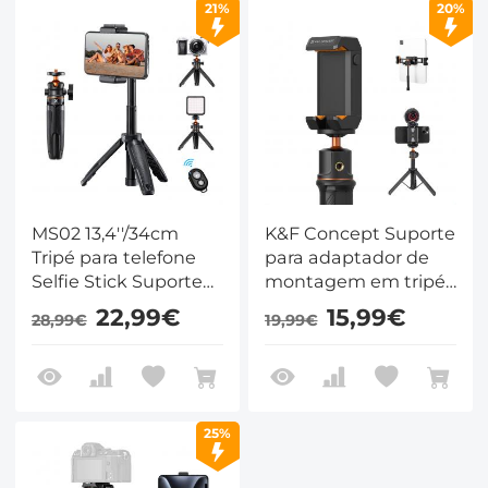
21%
20%
Pro Max XS Max X 8,
câmeras Samsung
Canon Nikon Sony.
MS02 13,4''/34cm
K&F Concept Suporte
Tripé para telefone
para adaptador de
Selfie Stick Suporte
montagem em tripé
de mesa preto laranja
para tablet e celular
22,99€
15,99€
28,99€
19,99€
para iPad, braçadeira
ajustável para
iPhone15/14/13/12 Pro
Max, iPad, iPad Mini
1/2/3/4/5/6, iPad Air,
25%
iPad Pro, Surface,
Samsung Tab Série