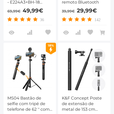
- E224A3+BH-18
remoto Bluetooth
(preto)
49,99€
29,99€
69,99€
39,99€
36
142
18%
MS04 Bastão de
K&F Concept Poste
selfie com tripé de
de extensão de
telefone de 62 '' com
metal de 153 cm