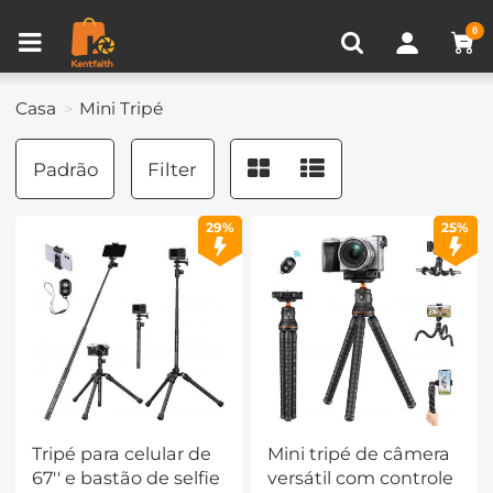
VISUALIZADO RECENTEMENTE
0
Comparar produtos (0)
Casa
Mini Tripé
Padrão
Filter
29%
25%
Tripé para celular de
Mini tripé de câmera
67'' e bastão de selfie
versátil com controle