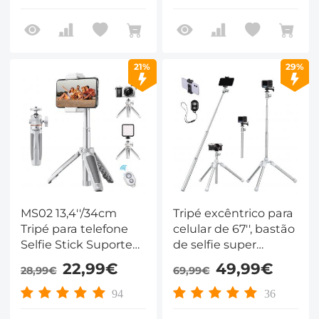
adaptador GoPro +
controle remoto
Bluetooth MS11
21%
29%
MS02 13,4''/34cm
Tripé excêntrico para
Tripé para telefone
celular de 67'', bastão
Selfie Stick Suporte
de selfie super
de mesa laranja cinza
portátil e leve -
22,99€
49,99€
28,99€
69,99€
E224A3 + BH-18 prata
94
36