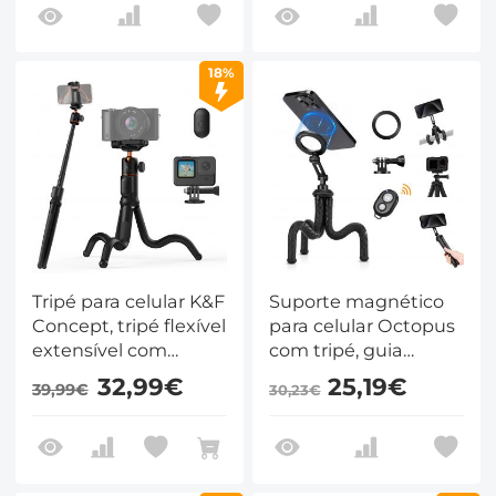
18%
Tripé para celular K&F
Suporte magnético
Concept, tripé flexível
para celular Octopus
extensível com
com tripé, guia
controle remoto, tripé
magnético, controle
32,99€
25,19€
39,99€
30,23€
pequeno de 24 pol.
remoto Bluetooth,
para iPhone,
cordão para celular e
minitripé com carga
adaptador GoPro
máxima de 4,4 lb
MS36
para iPhone 16, 15, 14