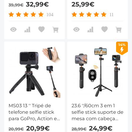
controle remoto
MS07, adaptador 14,
32,99€
25,99€
39,99€
Bluetooth +
equipado com
adaptador Gopro
adaptador GoPro,
104
11
(preto e laranja)
compatível com
GoPro, DJI Action,
Insta360
14%
MS03 13 '' Tripé de
23.6 ''/60cm 3 em 1
telefone selfie stick
selfie stick suporte de
para GoPro, Action e
mesa com cabeça
Insta (pequeno, preto
esférica + suporte
20,99€
24,99€
20,99€
28,99€
e laranja)
para celular +