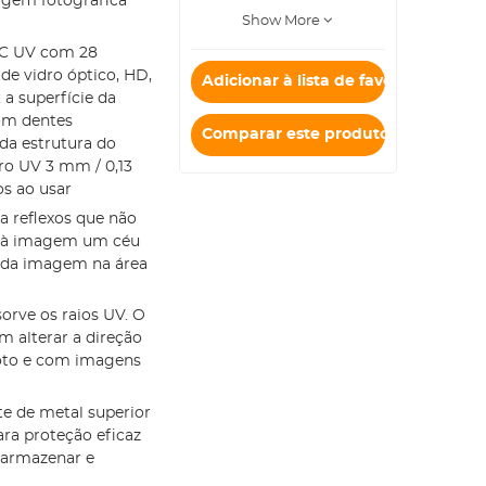
agem fotográfica
Show More
o MC UV com 28
de vidro óptico, HD,
Adicionar à lista de favoritos
 a superfície da
om dentes
Comparar este produto
 da estrutura do
tro UV 3 mm / 0,13
os ao usar
na reflexos que não
dá à imagem um céu
z da imagem na área
sorve os raios UV. O
 alterar a direção
efoto e com imagens
e de metal superior
para proteção eficaz
 armazenar e