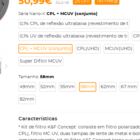
50,99€
Tax Free
2% OFF
52,24€
Série Nano-X:
CPL + MCUV (conjunto)
0,1% CPL de reflexão ultrabaixa (revestimento de t
0,1% UV de reflexão ultrabaixa (revestimento de ti
CPL
CPL + MCUV (conjunto)
CPL(UHD)
MCUV(UHD)
Super Difícil MCUV
Tamanho:
58mm
49mm
52mm
55mm
58mm
62mm
67 mm
82mm
Características
* Kit de filtro K&F Concept: consiste em filtro polarizad
CPL), filtro MC UV, duas tampas de lente de metal e bol