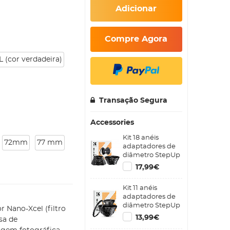
Adicionar
Compre Agora
 (cor verdadeira)
Transação Segura
Accessories
Kit 18 anéis
72mm
77 mm
adaptadores de
diâmetro StepUp
e StepDown
17,99€
Kit 11 anéis
adaptadores de
diâmetro StepUp
or Nano-Xcel (filtro
13,99€
sa de