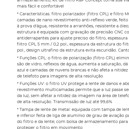
armazenamento, kit de filtro K&F Concept torna sua vi
mais fácil e confortável
* Características: filtro polarizador (filtro CPL) e filtr
camadas de nano revestimento anti-reflexo verde, feito 
à prova d'água, resistente a arranhões, resistente a óleo;
estrutura é equipada com gravação de precisão CNC c
antiderrapantes para ajuste preciso do filtro, espessura
filtro CPL 5 mm / 0,2 pol., espessura da estrutura do fil
pol., design ultrafino da estrutura evita escuridão. Cant
* Funções CPL: o filtro de polarização (filtro CPL) elimi
são de vidro, reflexos de água, aumenta a saturação, 
azul e camadas de nuvens brancas e não afeta a nitide
de telefoto para imagens de alta resolução
* Funções UV: o filtro UV protege a lente de danos e ab
revestimento multicamadas permite que a luz passe sem
da luz, sem afetar a nitidez da imagem na área de tel
de alta resolução. Transmissão de luz até 99,6%
* Tampa de lente de metal: equipada com tampa de lent
e inferior feita de liga de alumínio de grau de aviação 
do filtro e da lente; com bolsa de armazenamento para
proteger o filtro em movimento