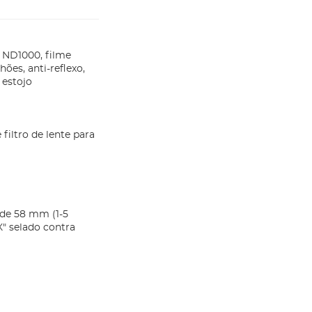
ND1000, filme
hões, anti-reflexo,
 estojo
iltro de lente para
 de 58 mm (1-5
X" selado contra