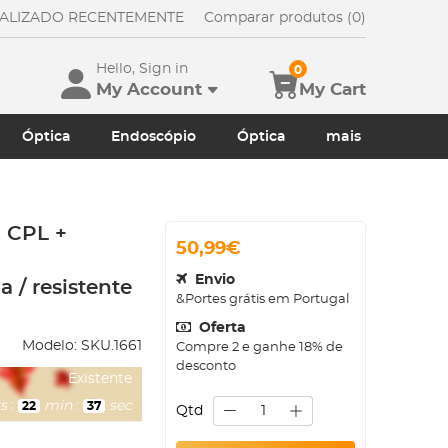
UALIZADO RECENTEMENTE
Comparar produtos (0)
Hello, Sign in
0
My Account
My Cart
Óptica
Endoscópio
Óptica
mais
+ CPL +
50,99€
Envio
 / resistente
&Portes grátis em Portugal
Oferta
Modelo:
SKU.1661
Compre 2 e ganhe 18% de
desconto
Existente
s
:
min
:
sec
22
35
Qtd