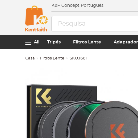
K&F Concept Português
All
Tripés
Filtros Lente
Adaptador
Casa
Filtros Lente
SKU.1661