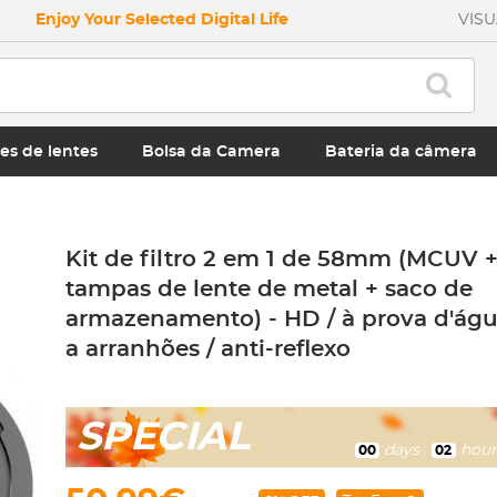
Enjoy Your Selected Digital Life
VIS
es de lentes
Bolsa da Camera
Bateria da câmera
Kit de filtro 2 em 1 de 58mm (MCUV 
tampas de lente de metal + saco de
armazenamento) - HD / à prova d'água
a arranhões / anti-reflexo
SPECIAL
days
:
hour
00
02