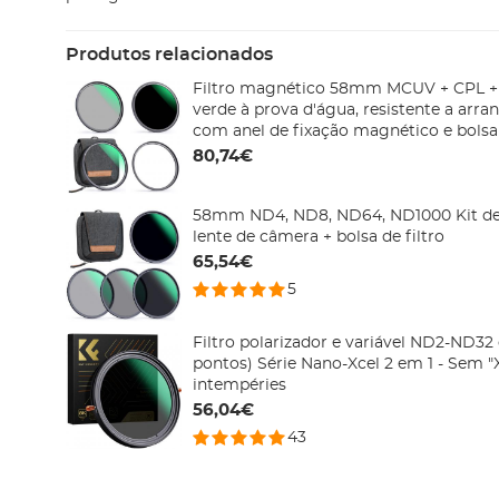
Produtos relacionados
Filtro magnético 58mm MCUV + CPL + 
verde à prova d'água, resistente a arran
com anel de fixação magnético e bolsa
80,74€
58mm ND4, ND8, ND64, ND1000 Kit de f
lente de câmera + bolsa de filtro
65,54€
5
Filtro polarizador e variável ND2-ND32
pontos) Série Nano-Xcel 2 em 1 - Sem "
intempéries
56,04€
43